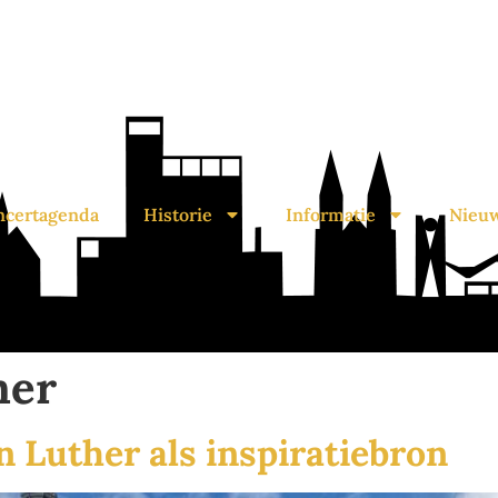
ncertagenda
Historie
Informatie
Nieu
her
 Luther als inspiratiebron