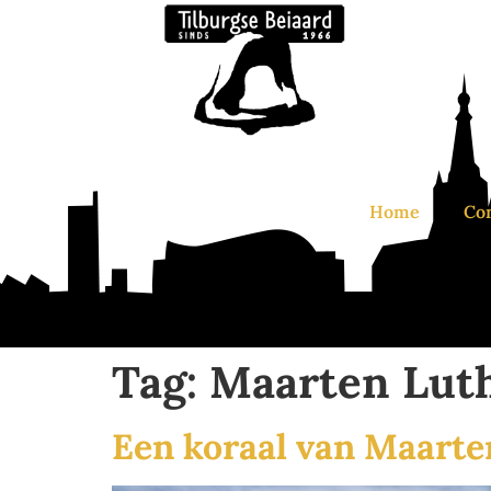
Home
Co
Tag:
Maarten Lut
Een koraal van Maarten