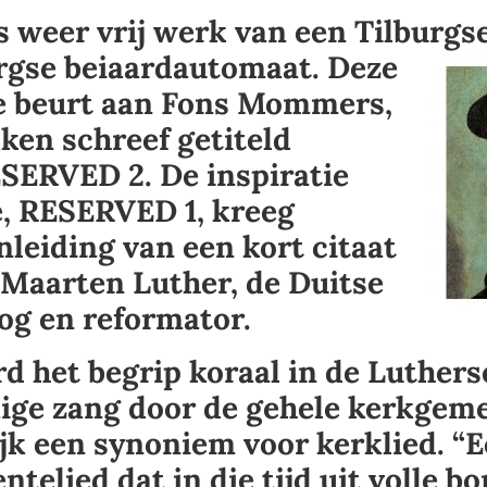
s weer vrij werk van een Tilburgs
urgse
beiaardautomaat. Deze
de beurt aan Fons Mommers,
kken schreef getiteld
ESERVED 2.
De inspiratie
e, RESERVED 1, kreeg
eiding van een kort citaat
 Maarten Luther, de Duitse
og en reformator.
d het begrip koraal in de Luthers
ige zang door de gehele kerkgem
ijk een synoniem voor kerklied. “E
telied dat in die tijd uit volle b