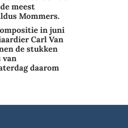
s de meest
, aldus Mommers.
ompositie in juni
iaardier Carl Van
nen de stukken
s van
zaterdag daarom