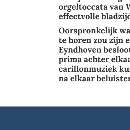
orgeltoccata van W
effectvolle bladzi
Oorspronkelijk was
te horen zou zijn 
Eyndhoven besloot
prima achter elka
carillonmuziek k
na elkaar beluiste