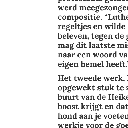
werd meegezongen”
compositie. “Luthe
regeltjes en wilde
beleven, tegen de 
mag dit laatste m
naar een woord van
eigen hemel heeft.
Het tweede werk,
opgewekt stuk te zi
buurt van de Heik
boost krijgt en da
hond aan je voeten
werkje voor de go