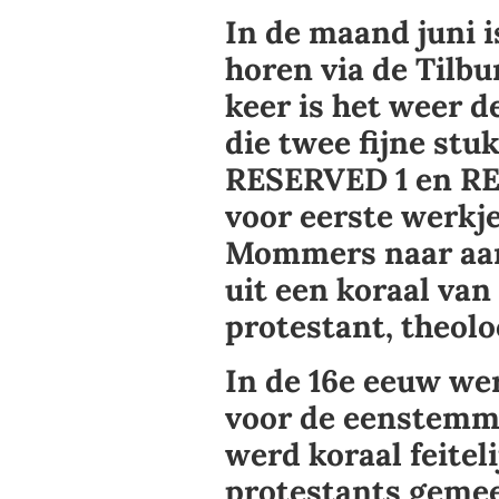
In de maand juni i
horen via de Tilb
keer is het weer 
die twee fijne stu
RESERVED 1 en R
voor eerste werkj
Mommers naar aanl
uit een koraal van
protestant, theolo
In de 16e eeuw wer
voor de eenstemm
werd koraal feitel
protestants gemeen