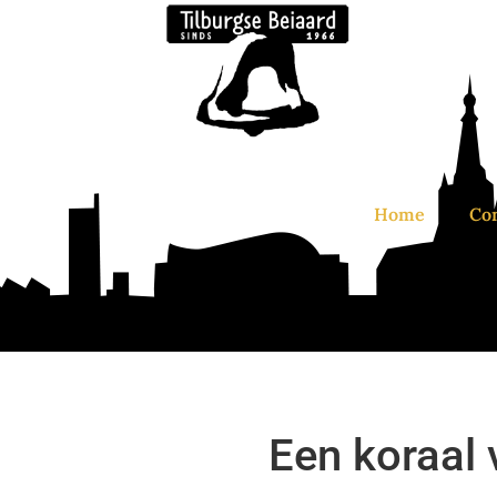
Home
Co
Een koraal 