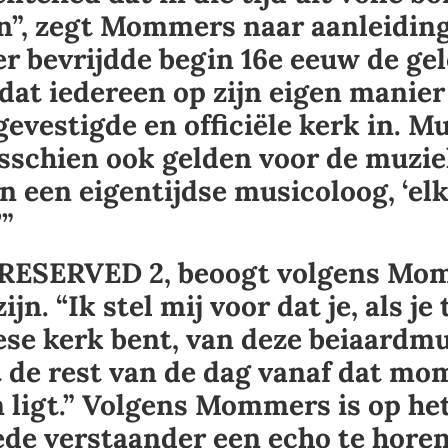
, zegt Mommers naar aanleiding 
r bevrijdde begin 16e eeuw de gel
 dat iedereen op zijn eigen manier
gevestigde en officiële kerk in. M
isschien ook gelden voor de muzie
 een eigentijdse musicoloog, ‘elk
’”
 RESERVED 2, beoogt volgens Mo
jn. “Ik stel mij voor dat je, als je 
ese kerk bent, van deze beiaardmu
t de rest van de dag vanaf dat mo
 ligt.” Volgens Mommers is op he
ede verstaander een echo te hore