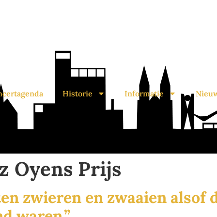
ncertagenda
Historie
Informatie
Nieu
z Oyens Prijs
aten zwieren en zwaaien alsof
nd waren.”