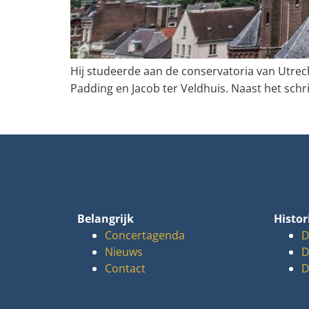
Hij studeerde aan de conservatoria van Utre
Padding en Jacob ter Veldhuis. Naast het schri
Belangrijk
Histor
Concertagenda
D
Nieuws
D
Contact
D