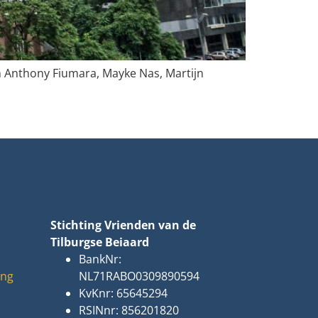
n Anthony Fiumara, Mayke Nas, Martijn
Stichting Vrienden van de
Tilburgse Beiaard
BankNr:
ing
NL71RABO0309890594
KvKnr: 65645294
RSINnr: 856201820