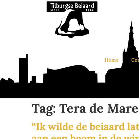
Home
Co
Tag:
Tera de Mare
“Ik wilde de beiaard l
aan een boom in de wi