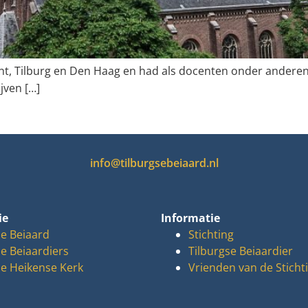
cht, Tilburg en Den Haag en had als docenten onder andere
jven […]
info@tilburgsebeiaard.nl
ie
Informatie
e Beiaard
Stichting
e Beiaardiers
Tilburgse Beiaardier
e Heikense Kerk
Vrienden van de Sticht