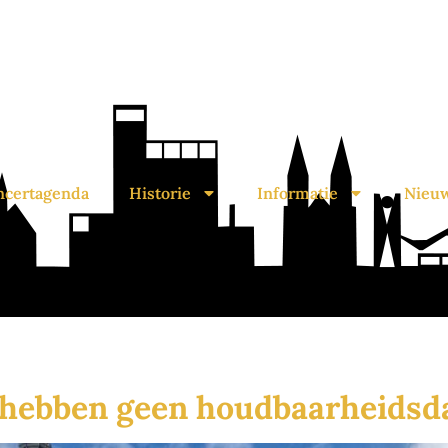
ncertagenda
Historie
Informatie
Nieu
hebben geen houdbaarheidsd