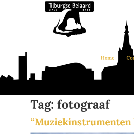
Home
Co
Tag:
fotograaf
“Muziekinstrumenten 