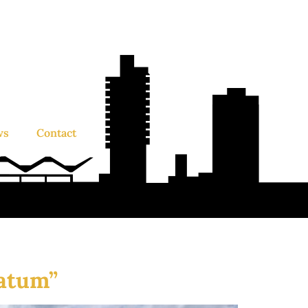
ws
Contact
atum”