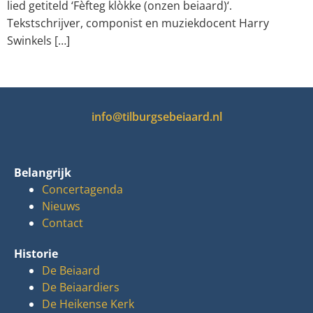
lied getiteld ‘Fèfteg klòkke (onzen beiaard)‘.
Tekstschrijver, componist en muziekdocent Harry
Swinkels […]
info@tilburgsebeiaard.nl
Belangrijk
Concertagenda
Nieuws
Contact
Historie
De Beiaard
De Beiaardiers
De Heikense Kerk