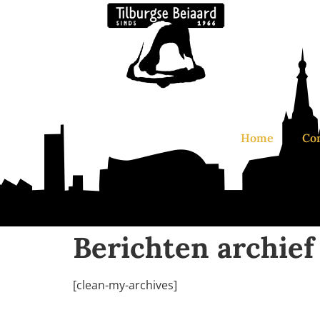
Home
Co
Berichten archief
[clean-my-archives]