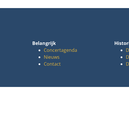
Belangrijk
Histor
Concertagenda
D
Nieuws
D
Contact
D