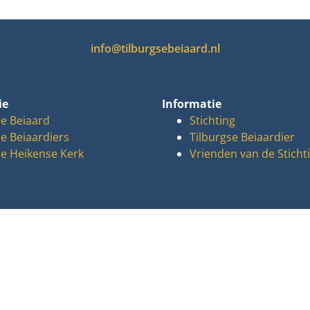
info@tilburgsebeiaard.nl
ie
Informatie
e Beiaard
Stichting
e Beiaardiers
Tilburgse Beiaardier
e Heikense Kerk
Vrienden van de Sticht