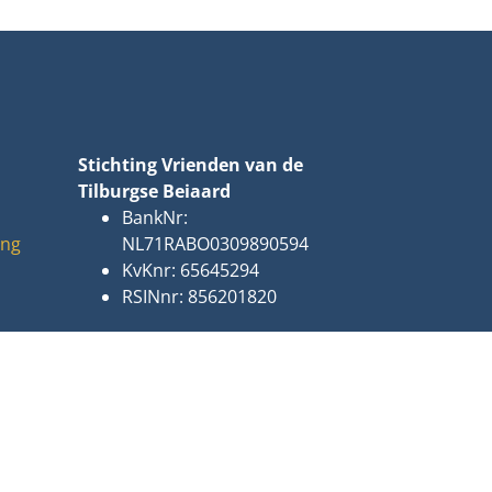
Stichting Vrienden van de
Tilburgse Beiaard
BankNr:
ing
NL71RABO0309890594
KvKnr: 65645294
RSINnr: 856201820